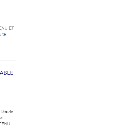
TENU ET
ite­­
SABLE
l’étude
de
ONTENU