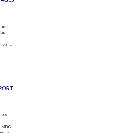
 une
lus
tion …
 PORT
 les
: MDC
suite­­