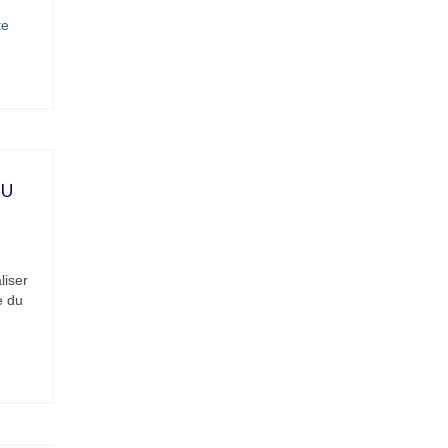
­­
DU
liser
e du