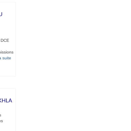
U
t DCE
issions
 suite­­
KHLA
s
es