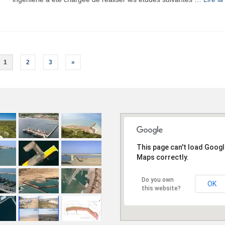
1
2
3
»
This page can't load Goog
Maps correctly.
Do you own
OK
this website?