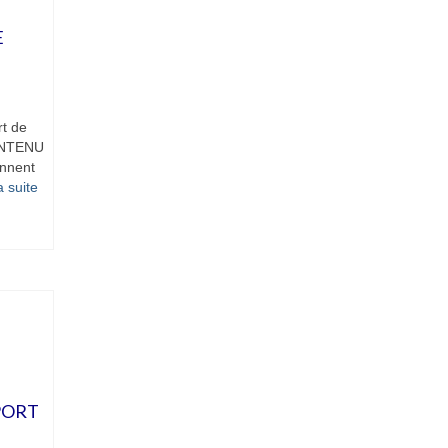
E
t de
CONTENU
nnent
 suite­­
PORT