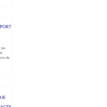
 PORT
 les
r.
ons de
QUE
NAGÉS